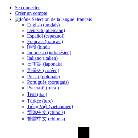
Se connecter
Créer un compte
français
English (anglais)
Deutsch (allemand)
Español (espagnol)
Français (français)
हिन्दी (hindi)
Indonesia (indonésien)
Italiano (italien)
日本語 (japonais)
한국어 (coréen)
Polski (polonais)
Português (portugais)
Русский (russe)
ไทย (thaï)
Türkçe (turc)
Tiếng Việt (vietnamien)
简体中文 (chinois)
繁體中文 (chinois)