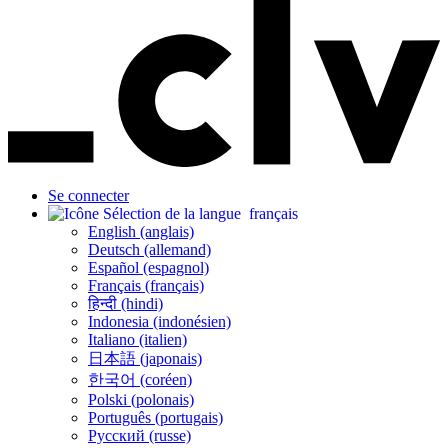
Se connecter
français
English (anglais)
Deutsch (allemand)
Español (espagnol)
Français (français)
हिन्दी (hindi)
Indonesia (indonésien)
Italiano (italien)
日本語 (japonais)
한국어 (coréen)
Polski (polonais)
Português (portugais)
Русский (russe)