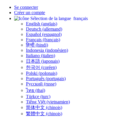
Se connecter
Créer un compte
français
English (anglais)
Deutsch (allemand)
Español (espagnol)
Français (français)
हिन्दी (hindi)
Indonesia (indonésien)
Italiano (italien)
日本語 (japonais)
한국어 (coréen)
Polski (polonais)
Português (portugais)
Русский (russe)
ไทย (thaï)
Türkçe (turc)
Tiếng Việt (vietnamien)
简体中文 (chinois)
繁體中文 (chinois)