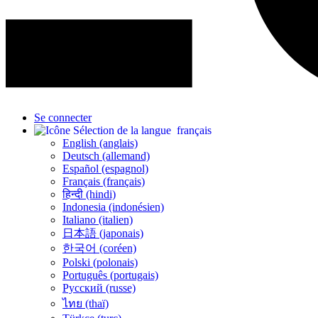
Se connecter
français
English (anglais)
Deutsch (allemand)
Español (espagnol)
Français (français)
हिन्दी (hindi)
Indonesia (indonésien)
Italiano (italien)
日本語 (japonais)
한국어 (coréen)
Polski (polonais)
Português (portugais)
Русский (russe)
ไทย (thaï)