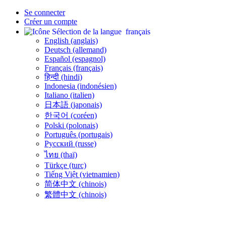
Se connecter
Créer un compte
français
English (anglais)
Deutsch (allemand)
Español (espagnol)
Français (français)
हिन्दी (hindi)
Indonesia (indonésien)
Italiano (italien)
日本語 (japonais)
한국어 (coréen)
Polski (polonais)
Português (portugais)
Русский (russe)
ไทย (thaï)
Türkçe (turc)
Tiếng Việt (vietnamien)
简体中文 (chinois)
繁體中文 (chinois)