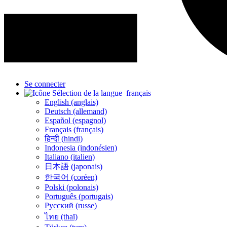
Se connecter
français
English (anglais)
Deutsch (allemand)
Español (espagnol)
Français (français)
हिन्दी (hindi)
Indonesia (indonésien)
Italiano (italien)
日本語 (japonais)
한국어 (coréen)
Polski (polonais)
Português (portugais)
Русский (russe)
ไทย (thaï)