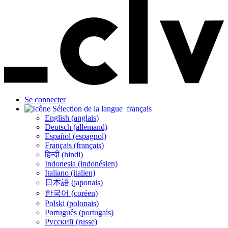
Se connecter
français
English (anglais)
Deutsch (allemand)
Español (espagnol)
Français (français)
हिन्दी (hindi)
Indonesia (indonésien)
Italiano (italien)
日本語 (japonais)
한국어 (coréen)
Polski (polonais)
Português (portugais)
Русский (russe)