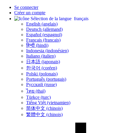
Se connecter
Créer un compte
français
English (anglais)
Deutsch (allemand)
Español (espagnol)
Français (français)
हिन्दी (hindi)
Indonesia (indonésien)
Italiano (italien)
日本語 (japonais)
한국어 (coréen)
Polski (polonais)
Português (portugais)
Русский (russe)
ไทย (thaï)
Türkçe (turc)
Tiếng Việt (vietnamien)
简体中文 (chinois)
繁體中文 (chinois)