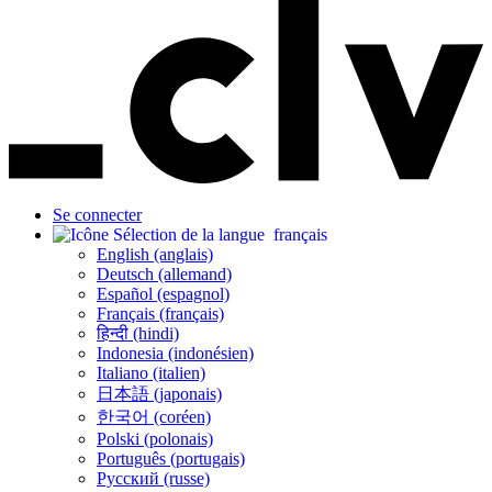
Se connecter
français
English (anglais)
Deutsch (allemand)
Español (espagnol)
Français (français)
हिन्दी (hindi)
Indonesia (indonésien)
Italiano (italien)
日本語 (japonais)
한국어 (coréen)
Polski (polonais)
Português (portugais)
Русский (russe)