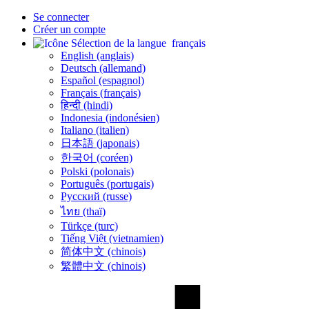
Se connecter
Créer un compte
français
English (anglais)
Deutsch (allemand)
Español (espagnol)
Français (français)
हिन्दी (hindi)
Indonesia (indonésien)
Italiano (italien)
日本語 (japonais)
한국어 (coréen)
Polski (polonais)
Português (portugais)
Русский (russe)
ไทย (thaï)
Türkçe (turc)
Tiếng Việt (vietnamien)
简体中文 (chinois)
繁體中文 (chinois)