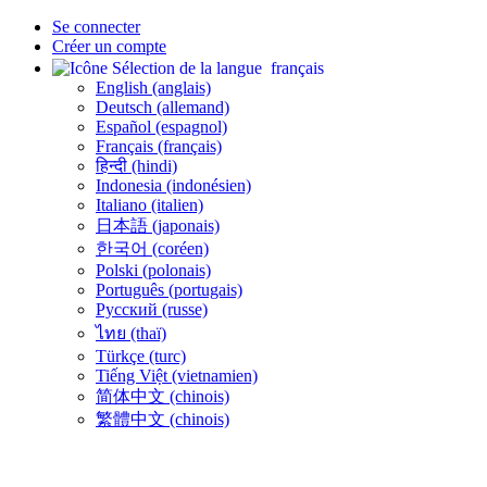
Se connecter
Créer un compte
français
English (anglais)
Deutsch (allemand)
Español (espagnol)
Français (français)
हिन्दी (hindi)
Indonesia (indonésien)
Italiano (italien)
日本語 (japonais)
한국어 (coréen)
Polski (polonais)
Português (portugais)
Русский (russe)
ไทย (thaï)
Türkçe (turc)
Tiếng Việt (vietnamien)
简体中文 (chinois)
繁體中文 (chinois)