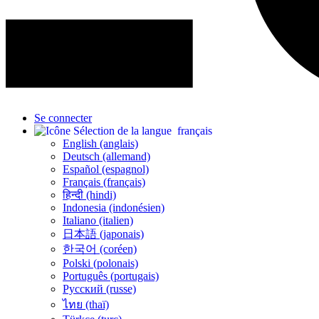
Se connecter
français
English (anglais)
Deutsch (allemand)
Español (espagnol)
Français (français)
हिन्दी (hindi)
Indonesia (indonésien)
Italiano (italien)
日本語 (japonais)
한국어 (coréen)
Polski (polonais)
Português (portugais)
Русский (russe)
ไทย (thaï)