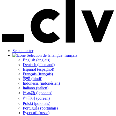
Se connecter
français
English (anglais)
Deutsch (allemand)
Español (espagnol)
Français (français)
हिन्दी (hindi)
Indonesia (indonésien)
Italiano (italien)
日本語 (japonais)
한국어 (coréen)
Polski (polonais)
Português (portugais)
Русский (russe)