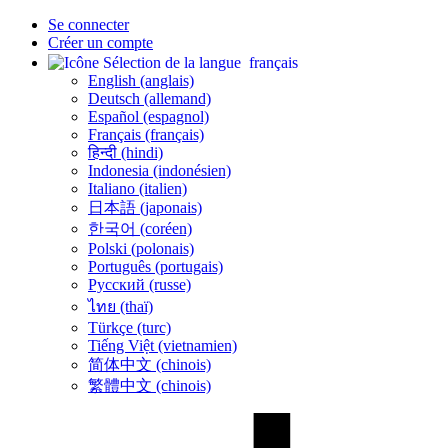
Se connecter
Créer un compte
français
English (anglais)
Deutsch (allemand)
Español (espagnol)
Français (français)
हिन्दी (hindi)
Indonesia (indonésien)
Italiano (italien)
日本語 (japonais)
한국어 (coréen)
Polski (polonais)
Português (portugais)
Русский (russe)
ไทย (thaï)
Türkçe (turc)
Tiếng Việt (vietnamien)
简体中文 (chinois)
繁體中文 (chinois)