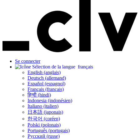
Se connecter
français
English (anglais)
Deutsch (allemand)
Español (espagnol)
Français (français)
हिन्दी (hindi)
Indonesia (indonésien)
Italiano (italien)
日本語 (japonais)
한국어 (coréen)
Polski (polonais)
Português (portugais)
Русский (russe)