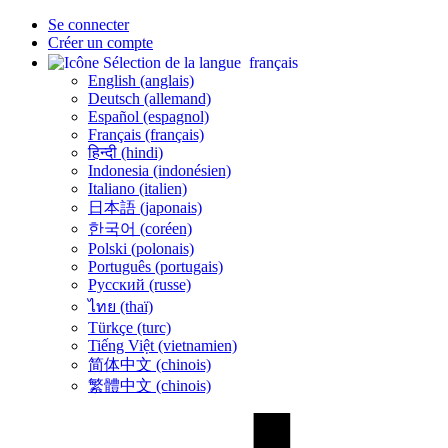
Se connecter
Créer un compte
français
English (anglais)
Deutsch (allemand)
Español (espagnol)
Français (français)
हिन्दी (hindi)
Indonesia (indonésien)
Italiano (italien)
日本語 (japonais)
한국어 (coréen)
Polski (polonais)
Português (portugais)
Русский (russe)
ไทย (thaï)
Türkçe (turc)
Tiếng Việt (vietnamien)
简体中文 (chinois)
繁體中文 (chinois)